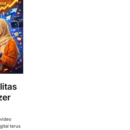
itas
zer
video
ital terus