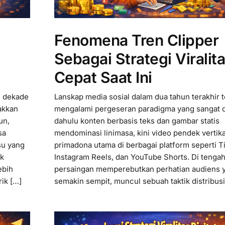
Fenomena Tren Clipper
Sebagai Strategi Viralit
Cepat Saat Ini
u dekade
Lanskap media sosial dalam dua tahun terakhir t
akkan
mengalami pergeseran paradigma yang sangat dr
un,
dahulu konten berbasis teks dan gambar statis
sa
mendominasi linimasa, kini video pendek vertik
su yang
primadona utama di berbagai platform seperti T
ok
Instagram Reels, dan YouTube Shorts. Di tenga
ebih
persaingan memperebutkan perhatian audiens 
ik […]
semakin sempit, muncul sebuah taktik distribusi