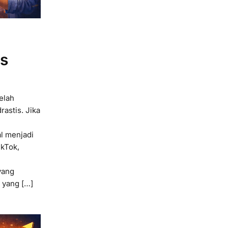
as
elah
astis. Jika
al menjadi
ikTok,
h
yang
 yang […]