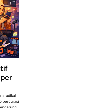
tif
pper
ra radikal
o berdurasi
 cenderung