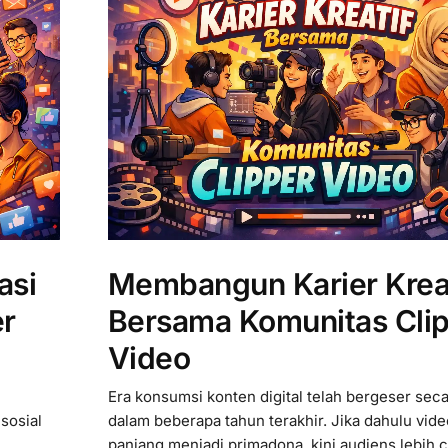
asi
Membangun Karier Krea
er
Bersama Komunitas Cli
Video
Era konsumsi konten digital telah bergeser seca
sosial
dalam beberapa tahun terakhir. Jika dahulu vide
panjang menjadi primadona, kini audiens lebih