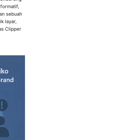
formatif,
kan sebuah
k layar,
as Clipper