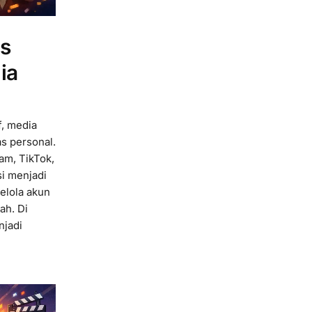
is
ia
f, media
as personal.
am, TikTok,
i menjadi
gelola akun
ah. Di
njadi