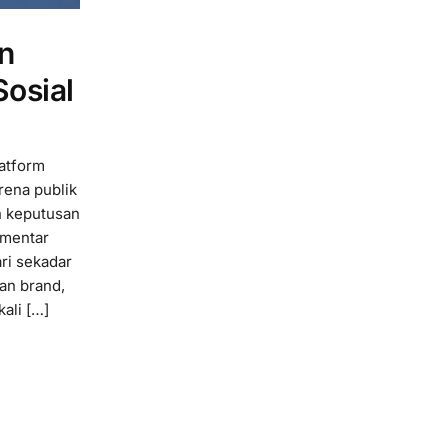
n
osial
latform
arena publik
an keputusan
omentar
ri sekadar
an brand,
ali […]