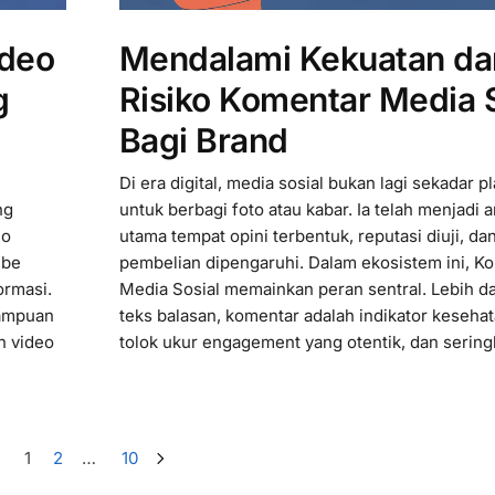
ideo
Mendalami Kekuatan da
g
Risiko Komentar Media S
Bagi Brand
Di era digital, media sosial bukan lagi sekadar p
ng
untuk berbagi foto atau kabar. Ia telah menjadi 
eo
utama tempat opini terbentuk, reputasi diuji, d
ube
pembelian dipengaruhi. Dalam ekosistem ini, K
ormasi.
Media Sosial memainkan peran sentral. Lebih da
mampuan
teks balasan, komentar adalah indikator kesehat
n video
tolok ukur engagement yang otentik, dan seringk
1
2
…
10