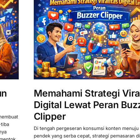
un
Memahami Strategi Viral
Digital Lewat Peran Buz
Clipper
 membuat
-tiba
Di tengah pergeseran konsumsi konten menuju 
nya
pendek yang serba cepat, strategi pemasaran dig
 mentok