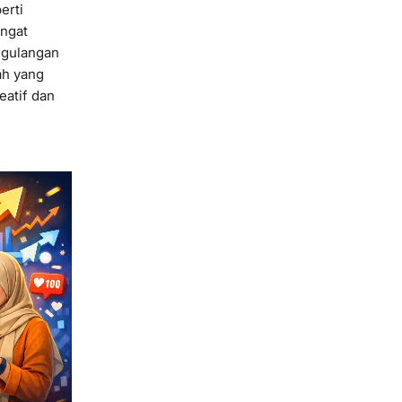
erti
angat
gulangan
ah yang
eatif dan