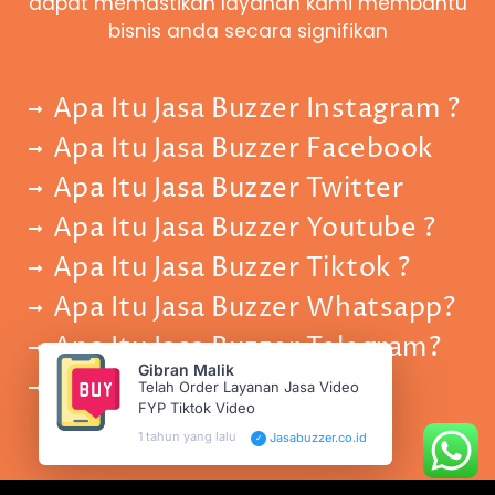
dapat memastikan layanan kami membantu
bisnis anda secara signifikan
Apa Itu Jasa Buzzer Instagram ?
Apa Itu Jasa Buzzer Facebook
Apa Itu Jasa Buzzer Twitter
Apa Itu Jasa Buzzer Youtube ?
Apa Itu Jasa Buzzer Tiktok ?
Apa Itu Jasa Buzzer Whatsapp?
Apa Itu Jasa Buzzer Telegram?
Gibran Malik
Apa Itu Jasa Buzzer SMS ?
Telah Order Layanan Jasa Video
FYP Tiktok Video
1 tahun yang lalu
Jasabuzzer.co.id
✓