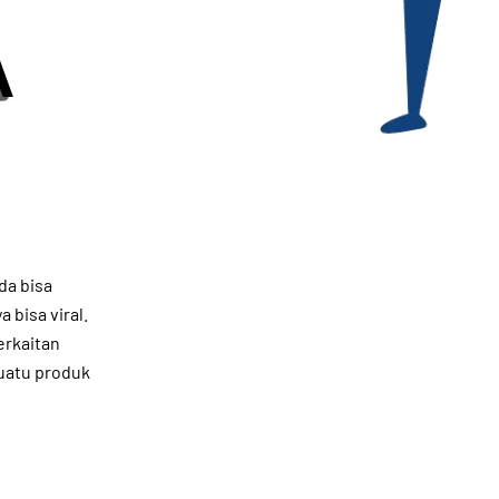
A
da bisa
 bisa viral.
erkaitan
suatu produk