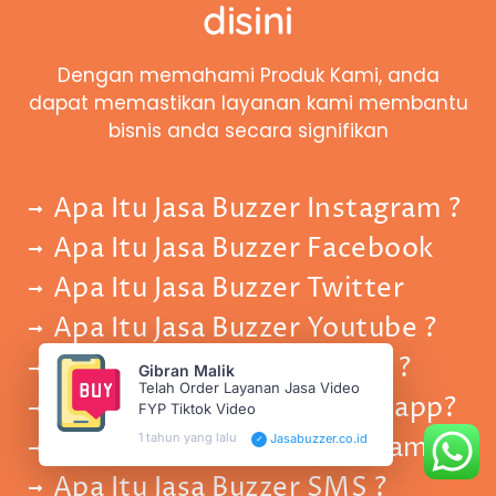
disini
Dengan memahami Produk Kami, anda
dapat memastikan layanan kami membantu
bisnis anda secara signifikan
Apa Itu Jasa Buzzer Instagram ?
Apa Itu Jasa Buzzer Facebook
Apa Itu Jasa Buzzer Twitter
Apa Itu Jasa Buzzer Youtube ?
Apa Itu Jasa Buzzer Tiktok ?
Gibran Malik
Telah Order Layanan Jasa Video
Apa Itu Jasa Buzzer Whatsapp?
FYP Tiktok Video
1 tahun yang lalu
Apa Itu Jasa Buzzer Telegram?
Jasabuzzer.co.id
✓
Apa Itu Jasa Buzzer SMS ?