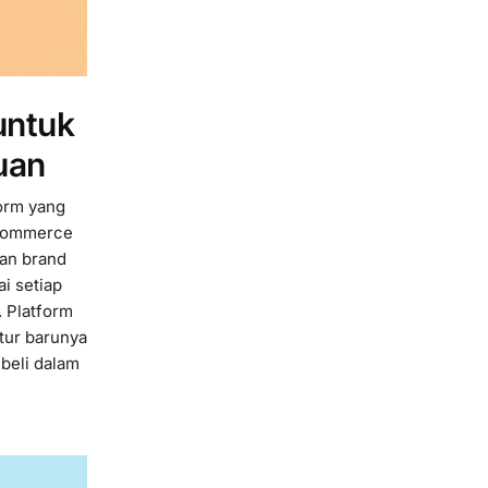
untuk
uan
form yang
-commerce
dan brand
i setiap
 Platform
itur barunya
beli dalam