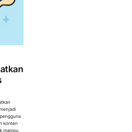
katkan
s
atkan
 menjadi
h pengguna
an konten
Tok mampu