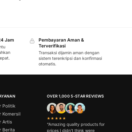
24 Jam
Pembayaran Aman &
Terverifikasi
ntu
uhkan
Transaksi dijamin aman dengan
epat.
sistem terenkripsi dan konfirmasi
otomatis.
LAYANAN
OVER 1,000 5-STAR REVIEWS
 Politik
r Komersil
★★★★★
 Artis
“Amazing quality products for
 Berita
prices I didn’t think were