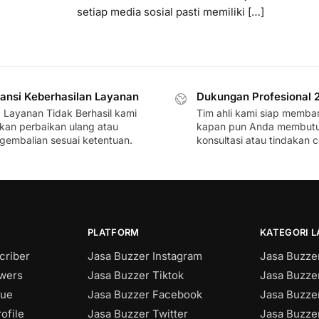
setiap media sosial pasti memiliki […]
ansi Keberhasilan Layanan
Dukungan Profesional 
a Layanan Tidak Berhasil kami
Tim ahli kami siap memba
ikan perbaikan ulang atau
kapan pun Anda membut
gembalian sesuai ketentuan.
konsultasi atau tindakan c
PLATFORM
KATEGORI 
criber
Jasa Buzzer Instagram
Jasa Buzzer
owers
Jasa Buzzer Tiktok
Jasa Buzze
sue
Jasa Buzzer Facebook
Jasa Buzzer
ofile
Jasa Buzzer Twitter
Jasa Buzzer