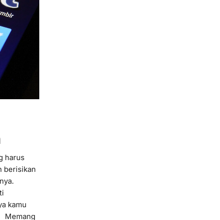
n
g harus
n berisikan
nnya.
ti
nya kamu
ut. Memang