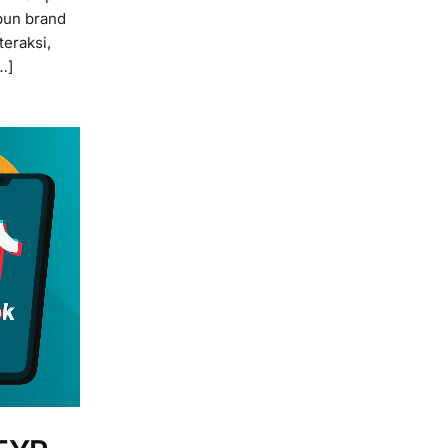
pun brand
eraksi,
…]