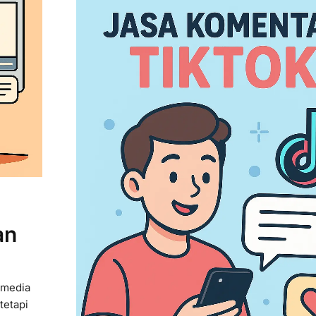
an
 media
tetapi