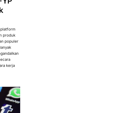
 FYP
k
 platform
n produk
ian populer
Banyak
engandalkan
secara
ara kerja