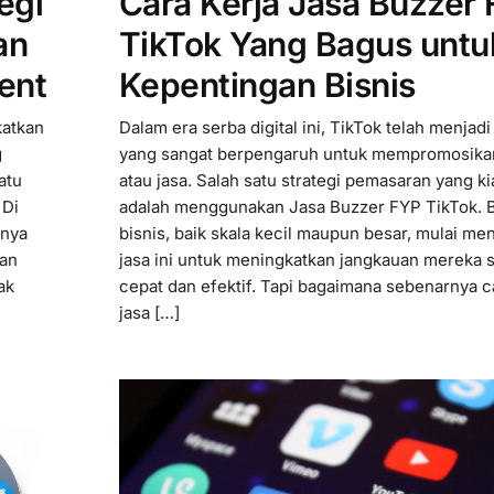
egi
Cara Kerja Jasa Buzzer
an
TikTok Yang Bagus untu
ent
Kepentingan Bisnis
katkan
Dalam era serba digital ini, TikTok telah menjadi
g
yang sangat berpengaruh untuk mempromosika
atu
atau jasa. Salah satu strategi pemasaran yang k
 Di
adalah menggunakan Jasa Buzzer FYP TikTok. 
inya
bisnis, baik skala kecil maupun besar, mulai m
an
jasa ini untuk meningkatkan jangkauan mereka 
ak
cepat dan efektif. Tapi bagaimana sebenarnya c
jasa […]