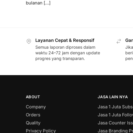
bulanan […]
Layanan Cepat & Responsif
Gar
Semua laporan diproses dalam
Jik
waktu 24–72 jam dengan update
ber
progres yang transparan.
pen
ABOUT
JASA LAIN NYA
Company
Jasa 1 Juta Subs
Orders
Jasa 1 Juta Foll
Quality
Jasa Counter Is
Privacy Policy
Jasa Branding Pr