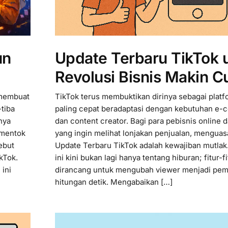
un
Update Terbaru TikTok 
Revolusi Bisnis Makin C
 membuat
TikTok terus membuktikan dirinya sebagai plat
-tiba
paling cepat beradaptasi dengan kebutuhan e
nya
dan content creator. Bagi para pebisnis online 
 mentok
yang ingin melihat lonjakan penjualan, menguasa
ebut
Update Terbaru TikTok adalah kewajiban mutlak.
kTok.
ini kini bukan lagi hanya tentang hiburan; fitur-f
ini
dirancang untuk mengubah viewer menjadi pem
hitungan detik. Mengabaikan […]