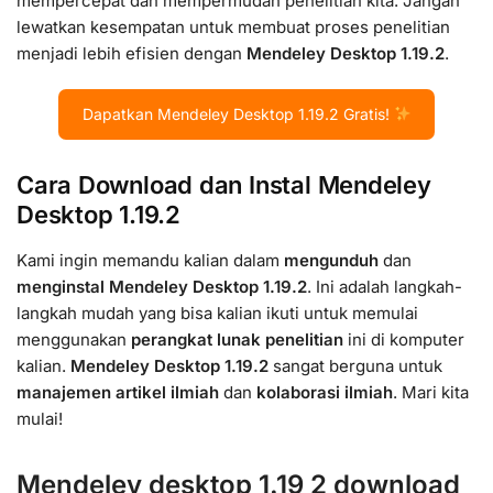
mempercepat dan mempermudah penelitian kita. Jangan
lewatkan kesempatan untuk membuat proses penelitian
menjadi lebih efisien dengan
Mendeley Desktop 1.19.2
.
Dapatkan Mendeley Desktop 1.19.2 Gratis!
Cara Download dan Instal Mendeley
Desktop 1.19.2
Kami ingin memandu kalian dalam
mengunduh
dan
menginstal Mendeley Desktop 1.19.2
. Ini adalah langkah-
langkah mudah yang bisa kalian ikuti untuk memulai
menggunakan
perangkat lunak penelitian
ini di komputer
kalian.
Mendeley Desktop 1.19.2
sangat berguna untuk
manajemen artikel ilmiah
dan
kolaborasi ilmiah
. Mari kita
mulai!
Mendeley desktop 1.19 2 download