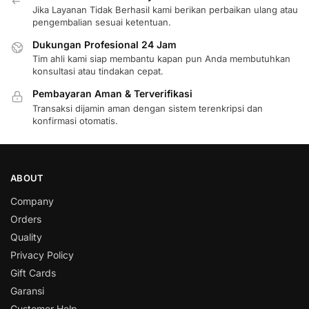
Jika Layanan Tidak Berhasil kami berikan perbaikan ulang atau
pengembalian sesuai ketentuan.
Dukungan Profesional 24 Jam
Tim ahli kami siap membantu kapan pun Anda membutuhkan
konsultasi atau tindakan cepat.
Pembayaran Aman & Terverifikasi
Transaksi dijamin aman dengan sistem terenkripsi dan
konfirmasi otomatis.
ABOUT
Company
Orders
Quality
Privacy Policy
Gift Cards
Garansi
Customer Help