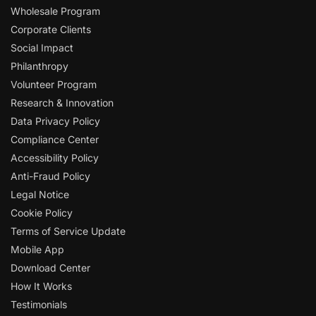
Wholesale Program
Corporate Clients
Social Impact
Philanthropy
Volunteer Program
Research & Innovation
Data Privacy Policy
Compliance Center
Accessibility Policy
Anti-Fraud Policy
Legal Notice
Cookie Policy
Terms of Service Update
Mobile App
Download Center
How It Works
Testimonials