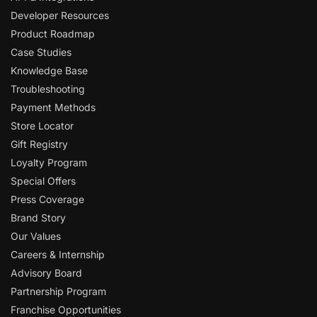
Developer Resources
Product Roadmap
Case Studies
Knowledge Base
Troubleshooting
Payment Methods
Store Locator
Gift Registry
Loyalty Program
Special Offers
Press Coverage
Brand Story
Our Values
Careers & Internship
Advisory Board
Partnership Program
Franchise Opportunities