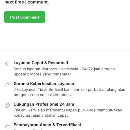
next time I comment.
Layanan Cepat & Responsif
Semua laporan diproses dalam waktu 24–72 jam dengan
update progres yang transparan.
Garansi Keberhasilan Layanan
Jika Layanan Tidak Berhasil kami berikan perbaikan ulang atau
pengembalian sesuai ketentuan.
Dukungan Profesional 24 Jam
Tim ahli kami siap membantu kapan pun Anda membutuhkan
konsultasi atau tindakan cepat.
Pembayaran Aman & Terverifikasi