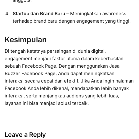
anggota.
Startup dan Brand Baru
– Meningkatkan awareness
terhadap brand baru dengan engagement yang tinggi.
Kesimpulan
Di tengah ketatnya persaingan di dunia digital,
engagement menjadi faktor utama dalam keberhasilan
sebuah
Facebook Page
. Dengan menggunakan
Jasa
Buzzer Facebook Page
, Anda dapat meningkatkan
interaksi secara cepat dan efektif. Jika Anda ingin halaman
Facebook Anda lebih dikenal, mendapatkan lebih banyak
interaksi, serta menjangkau audiens yang lebih luas,
layanan ini bisa menjadi solusi terbaik.
Leave a Reply