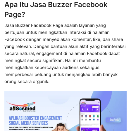
Apa Itu Jasa Buzzer Facebook
Page?
Jasa Buzzer Facebook Page adalah layanan yang
bertujuan untuk meningkatkan interaksi di halaman
Facebook dengan menyediakan komentar, like, dan share
yang relevan. Dengan bantuan akun aktif yang berinteraksi
secara natural, engagement di halaman Facebook dapat
meningkat secara signifikan. Hal ini membantu
meningkatkan kepercayaan audiens sekaligus
memperbesar peluang untuk menjangkau lebih banyak
orang secara organik.