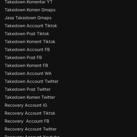
Takedown Komentar YT
Takedown Komen Gmaps
Jasa Takedown Gmaps
Takedown Account Tiktok
Takedown Post Tiktok
Takedown Koment Tiktok
Takedown Account FB
Takedown Post FB
Takedown Koment FB
Takedown Account WA
Takedown Account Twitter
Takedown Post Twitter
Takedown Komen Twitter
Recovery Account IG
Recovery Account Tiktok
Recovery Account FB
Recovery Account Twitter
Recovery Account Youtube