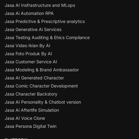
Jasa AI Insfrastructure and MLops
Jasa Ai Automation RPA
Jasa Predictive & Prescriptive analytics
Jasa Generative Ai Services
Jasa Testing Auditing & Ehics Compilance
Jasa Video Iklan By AI
Jasa Foto Produk By AI
Jasa Customer Service AI
Jasa Modeling & Brand Ambassador
Jasa AI Generated Character
Jasa Comic Character Development
Jasa Character Backstory
Jasa AI Personality & Chatbot version
Jasa Ai Afterlife Simulation
Jasa AI Voice Clone
Jasa Persona Digital Twin