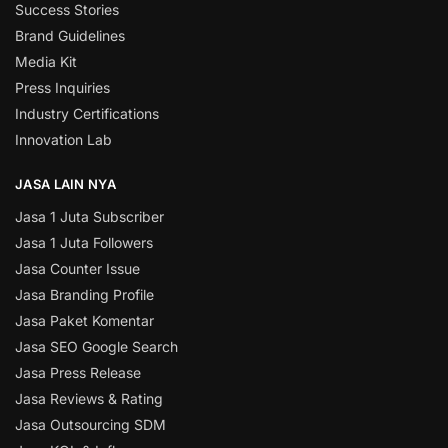
Success Stories
Brand Guidelines
Media Kit
Press Inquiries
Industry Certifications
Innovation Lab
JASA LAIN NYA
Jasa 1 Juta Subscriber
Jasa 1 Juta Followers
Jasa Counter Issue
Jasa Branding Profile
Jasa Paket Komentar
Jasa SEO Google Search
Jasa Press Release
Jasa Reviews & Rating
Jasa Outsourcing SDM