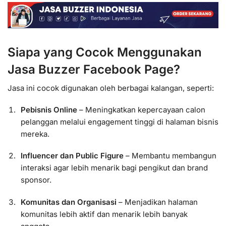
Siapa yang Cocok Menggunakan
Jasa Buzzer Facebook Page?
Jasa ini cocok digunakan oleh berbagai kalangan, seperti:
Pebisnis Online
– Meningkatkan kepercayaan calon
pelanggan melalui engagement tinggi di halaman bisnis
mereka.
Influencer dan Public Figure
– Membantu membangun
interaksi agar lebih menarik bagi pengikut dan brand
sponsor.
Komunitas dan Organisasi
– Menjadikan halaman
komunitas lebih aktif dan menarik lebih banyak