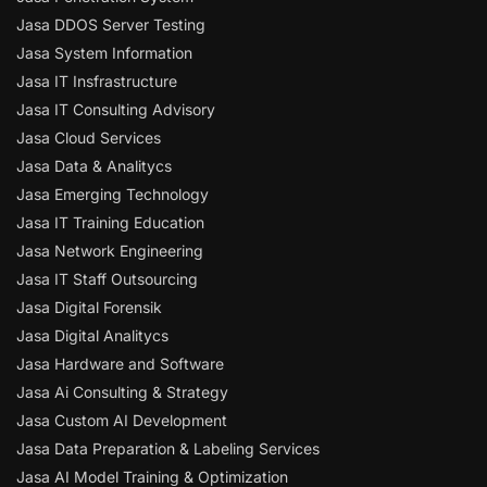
Jasa DDOS Server Testing
Jasa System Information
Jasa IT Insfrastructure
Jasa IT Consulting Advisory
Jasa Cloud Services
Jasa Data & Analitycs
Jasa Emerging Technology
Jasa IT Training Education
Jasa Network Engineering
Jasa IT Staff Outsourcing
Jasa Digital Forensik
Jasa Digital Analitycs
Jasa Hardware and Software
Jasa Ai Consulting & Strategy
Jasa Custom AI Development
Jasa Data Preparation & Labeling Services
Jasa AI Model Training & Optimization